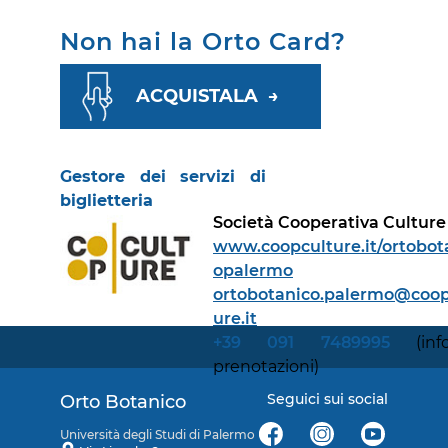
Non hai la Orto Card?
ACQUISTALA →
Gestore dei servizi di
biglietteria
Società Cooperativa Culture
www.coopculture.it/ortobot
opalermo
ortobotanico.palermo@coop
ure.it
+39 091 7489995
(inf
prenotazioni)
Seguici sui social
Orto Botanico
Università degli Studi di Palermo