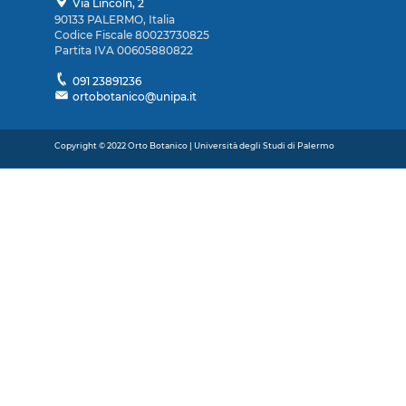
Via Lincoln, 2
90133 PALERMO, Italia
Codice Fiscale 80023730825
Partita IVA 00605880822
091 23891236
ortobotanico@unipa.it
Copyright © 2022 Orto Botanico | Università degli Studi di Palermo